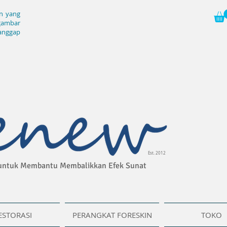
an yang
gambar
anggap
Est. 2012
 untuk Membantu Membalikkan Efek Sunat
ESTORASI
PERANGKAT FORESKIN
TOKO