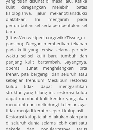
yang telah disunat di masa lalu.
Ketika
kulit diregangkan melebihi batas
fisiologisnya, jalur mekanotransduksi
diaktifkan. Ini mengarah pada
pertumbuhan sel serta pembentukan sel
baru
(
https://en.wikipedia.org/wiki/Tissue_ex
pansion).
Dengan memberikan tekanan
pada kulit yang tersisa selama periode
waktu sel-sel kulit baru tumbuh dan
panjang kulit bertambah.
Sayangnya,
operasi sunat menghilangkan pita
frenar, pita bergerigi, dan seluruh atau
sebagian frenulum. Meskipun restorasi
kulup tidak dapat menggantikan
struktur yang hilang ini, restorasi kulup
dapat membuat kulit kendur yang akan
menutupi dan melindungi kelenjar agar
tidak menjadi keratin seperti kulup asli.
Restorasi kulup telah dilakukan oleh pria
di seluruh dunia selama lebih dari satu
dekade dan popularitasnya terus